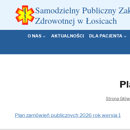
Przejdź
Samodzielny Publiczny Za
do
Zdrowotnej w Łosicach
treści
O NAS
AKTUALNOŚCI
DLA PACJENTA
Pl
Strona Głó
Plan zamówień publicznych 2026 rok wersja 1