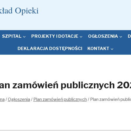
kład Opieki
SZPITAL
PROJEKTY I DOTACJE
OGŁOSZENIA
D
DEKLARACJA DOSTĘPNOŚCI
KONTAKT
an zamówień publicznych 2
wna
/
Ogłoszenia
/
Plan zamówień publicznych
/
Plan zamówień publ