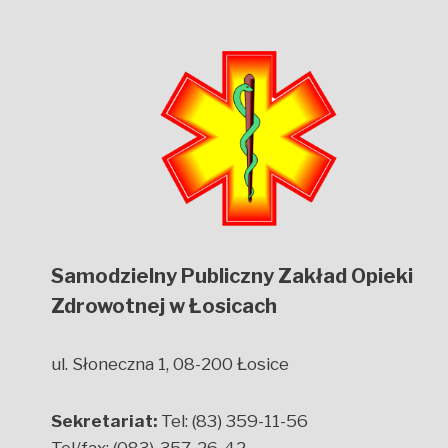
Samodzielny Publiczny Zakład Opieki
Zdrowotnej w Łosicach
ul. Słoneczna 1, 08-200 Łosice
Sekretariat:
Tel: (83) 359-11-56
Tel/fax: (083)-357-26-42